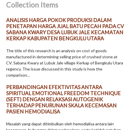
Collection Items
ANALISIS HARGA POKOK PRODUKSI DALAM
PENETAPAN HARGA JUAL BATU PECAH PADA CV
SABANA KWARY DESA LUBUK JALE KECAMATAN
KERKAP KABUPATEN BENGKULU UTARA
The title of this research is an analysis on cost of goods
manufactured in determining selling price of crushed stone at
CV. Sabana Kwary at Lubuk Jale village Kerkap of Bengkulu Utara
regency. The issue discussed in this study is how the
comparison…
PERBANDINGAN EFEKTIVITAS ANTARA
SPIRITUAL EMOTIONAL FREEDOM TECHNIQUE
(SEFT) DENGAN RELAKSASI AUTOGENIK
TERHADAP PENURUNAN SKALA KECEMASAN
PASIEN HEMODIALISA
Masalah yang dapat ditimbulkan oleh hemodialisa antara lain
kecemasan, hubungan dalam perkawinan, serta ketidak patuhan