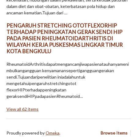
dalam diet dan obat-obatan, keterbatasan pola hidup dan
ancaman kematian.Tujuan dari …
PENGARUH STRETCHING OTOTFLEXORHIP
TERHADAP PENINGKATAN GERAK SENDI HIP
PADA PASIEN RHEUMATOIDARTHRITIS DI
WILAYAH KERJA PUSKESMAS LINGKAR TIMUR
KOTA BENGKULU
RheumatoidArthritisdapatmengancamjiwapasienatauhanyameni
mbulkangangguan kenyamanansepertigangguangerakan
sendi.Tujuandaripenelitian iniadalahuntuk
mengetahuipengaruhstretchingotot
flexorHIPterhadappeningkatan
geraksendiHIPpadapasienRheumatoid…
View all 62 items
Proudly powered by
Omeka
.
Browse Items