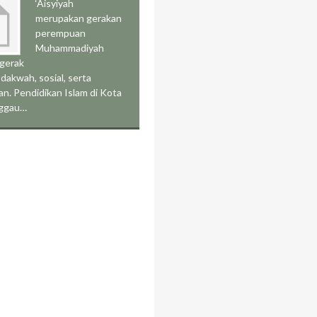
‘Aisyiyah
merupakan gerakan
perempuan
Muhammadiyah
rgerak
 dakwah, sosial, serta
an. Pendidikan Islam di Kota
nggau…