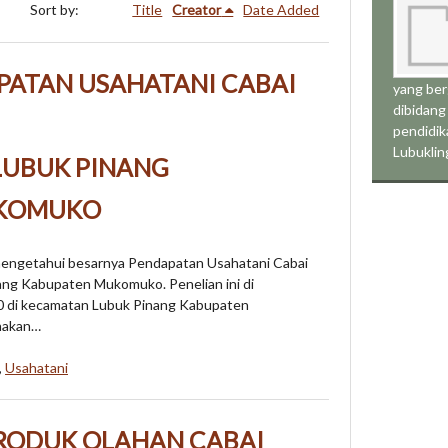
Sort by:
Title
Creator
Date Added
APATAN USAHATANI CABAI
yang be
dibidang
pendidik
Lubukli
LUBUK PINANG
UKOMUKO
 mengetahui besarnya Pendapatan Usahatani Cabai
ng Kabupaten Mukomuko. Penelian ini di
20 di kecamatan Lubuk Pinang Kabupaten
nakan…
,
Usahatani
PRODUK OLAHAN CABAI