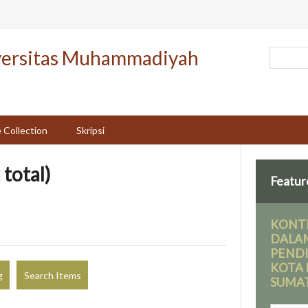
versitas Muhammadiyah
 Collection
Skripsi
 total)
Featur
KONTR
DALA
PENDI
KOTA
g
Search Items
SUMAT