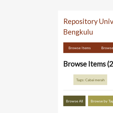
Skip
to
Repository Uni
main
content
Bengkulu
Browse Items
Browse
Browse Items (2
Tags: Cabai merah
Browse All
Browse by Ta