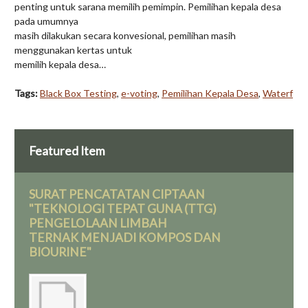
penting untuk sarana memilih pemimpin. Pemilihan kepala desa
pada umumnya
masih dilakukan secara konvesional, pemilihan masih
menggunakan kertas untuk
memilih kepala desa…
Tags:
Black Box Testing
,
e-voting
,
Pemilihan Kepala Desa
,
Waterf
Featured Item
SURAT PENCATATAN CIPTAAN
"TEKNOLOGI TEPAT GUNA (TTG)
PENGELOLAAN LIMBAH
TERNAK MENJADI KOMPOS DAN
BIOURINE"