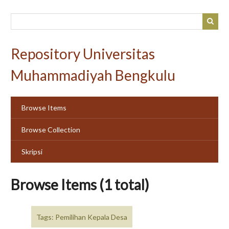
Skip
to
main
content
Repository Universitas
Muhammadiyah Bengkulu
Browse Items
Browse Collection
Skripsi
Browse Items (1 total)
Tags: Pemilihan Kepala Desa