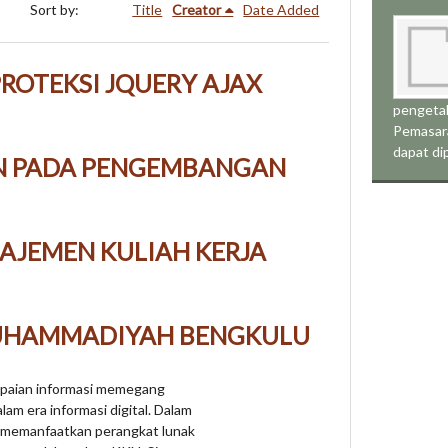
Sort by:
Title
Creator
Date Added
ROTEKSI JQUERY AJAX
pengeta
Pemasar
dapat di
ON PADA PENGEMBANGAN
AJEMEN KULIAH KERJA
MUHAMMADIYAH BENGKULU
paian informasi memegang
am era informasi digital. Dalam
 memanfaatkan perangkat lunak