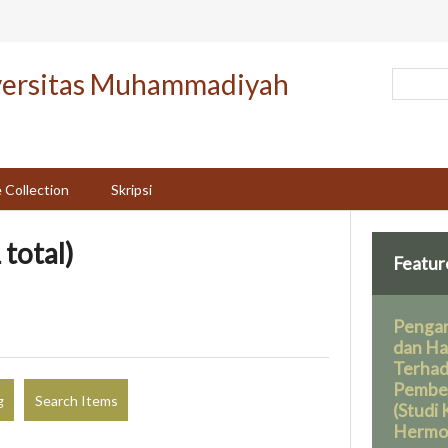
versitas Muhammadiyah
 Collection
Skripsi
 total)
Featur
Pengar
dan Ha
Terha
Pembel
g
Search Items
(Studi
Hermo