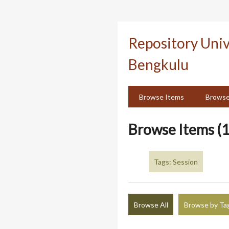
Skip
to
Repository Uni
main
content
Bengkulu
Browse Items
Browse
Browse Items (1
Tags: Session
Browse All
Browse by Ta