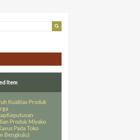
ed Item
uh Kualitas Produk
rga
dapKeputusan
ian Produk Miyako
 Kasus Pada Toko
n Bengkulu)