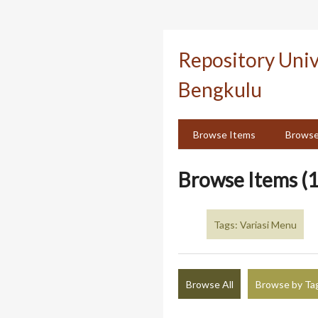
Skip
to
Repository Uni
main
content
Bengkulu
Browse Items
Browse
Browse Items (1
Tags: Variasi Menu
Browse All
Browse by Ta