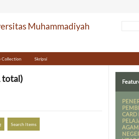
versitas Muhammadiyah
 Collection
Skripsi
 total)
Featur
PENE
PEMB
CARD
PELAJ
g
Search Items
AGAMA
NEGER