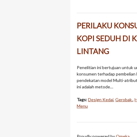
PERILAKU KONS
KOPI SEDUH DI 
LINTANG
Penelitian ini bertujuan untuk
konsumen terhadap pembelian k
pendekatan model Multi-atribut
ini adalah metode…
Tags:
Design Kedai
,
Gerobak.
,
H
Menu
Proudly powered by
Omeka
.