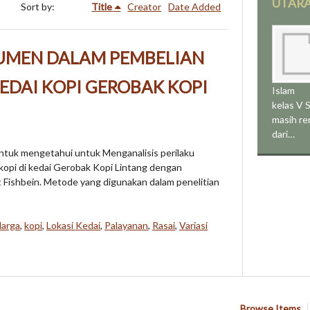
UTAR
Sort by:
Title
Creator
Date Added
UMEN DALAM PEMBELIAN
KEDAI KOPI GEROBAK KOPI
Islam
kelas V 
masih ren
dari…
 untuk mengetahui untuk Menganalisis perilaku
opi di kedai Gerobak Kopi Lintang dengan
 Fishbein. Metode yang digunakan dalam penelitian
arga
,
kopi
,
Lokasi Kedai
,
Palayanan
,
Rasai
,
Variasi
Browse Items