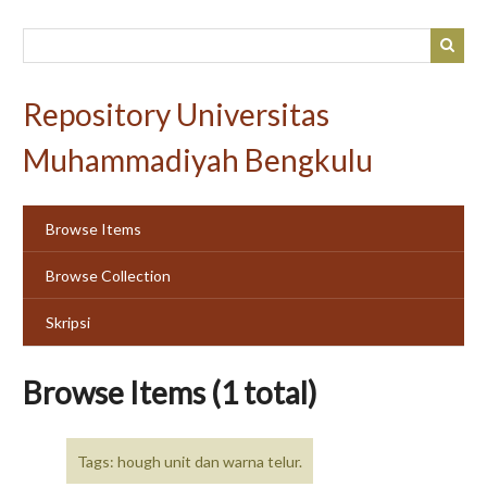
Skip
to
main
content
Repository Universitas
Muhammadiyah Bengkulu
Browse Items
Browse Collection
Skripsi
Browse Items (1 total)
Tags: hough unit dan warna telur.