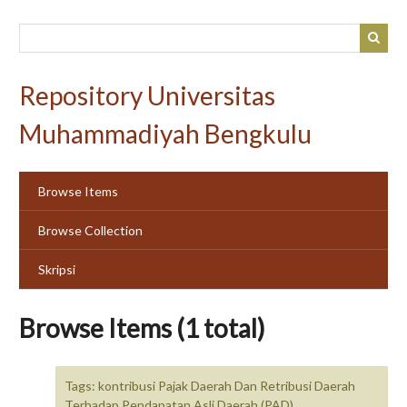
Skip
to
main
content
Repository Universitas
Muhammadiyah Bengkulu
Browse Items
Browse Collection
Skripsi
Browse Items (1 total)
Tags: kontribusi Pajak Daerah Dan Retribusi Daerah
Terhadap Pendapatan Asli Daerah (PAD)