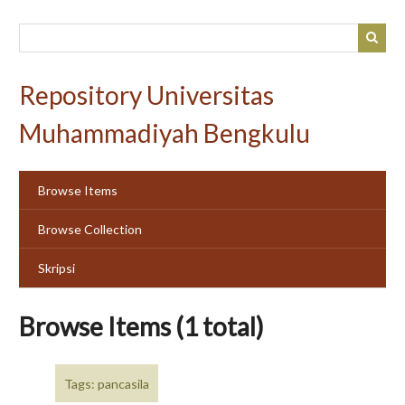
Skip
to
main
content
Repository Universitas
Muhammadiyah Bengkulu
Browse Items
Browse Collection
Skripsi
Browse Items (1 total)
Tags: pancasila