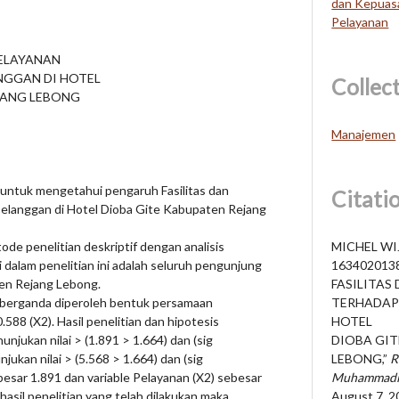
dan Kepuas
Pelayanan
PELAYANAN
NGGAN DI HOTEL
Collec
JANG LEBONG
Manajemen
ah untuk mengetahui pengaruh Fasilitas dan
Citati
elanggan di Hotel Dioba Gite Kabupaten Rejang
de penelitian deskriptif dengan analisis
MICHEL WI
i dalam penelitian ini adalah seluruh pengunjung
1634020138
en Rejang Lebong.
FASILITAS
ar berganda diperoleh bentuk persamaan
TERHADAP
0.588 (X2). Hasil penelitian dan hipotesis
HOTEL
njukan nilai > (1.891 > 1.664) dan (sig
DIOBA GIT
jukan nilai > (5.568 > 1.664) dan (sig
LEBONG,”
R
sebesar 1.891 dan variable Pelayanan (X2) sebesar
Muhammadi
asil penelitian yang telah dilakukan maka
August 7, 2