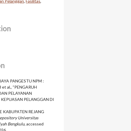
an Pelanggan
,
Fasilitas
,
tion
on
JAYA PANGESTU NPM :
 et al., “PENGARUH
 DAN PELAYANAN
 KEPUASAN PELANGGAN DI
E KABUPATEN REJANG
epository Universitas
yah Bengkulu
, accessed
026,