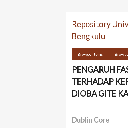
Skip
to
Repository Uni
main
content
Bengkulu
Browse Items
Browse
PENGARUH FAS
TERHADAP KE
DIOBA GITE K
Dublin Core