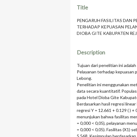
Title
PENGARUH FASILITAS DAN 
TERHADAP KEPUASAN PELA
DIOBA GITE KABUPATEN RE
Description
Tujuan dari penelitian ini adal
Pelayanan terhadap kepuasan p
Lebong.
Penelitian ini menggunakan meto
data secara kuantitatif. Populas
pada Hotel Dioba Gite Kabupat
Berdasarkan hasil regresi line
regresi Y = 12.661 + 0.129 ( ) + 
menunjukan bahwa fasilitas menu
= 0,000 < 0,05), pelayanan menun
= 0,000 < 0,05). Fasilitas (X1) 
5.568. Kesimpulan berdasarkan h