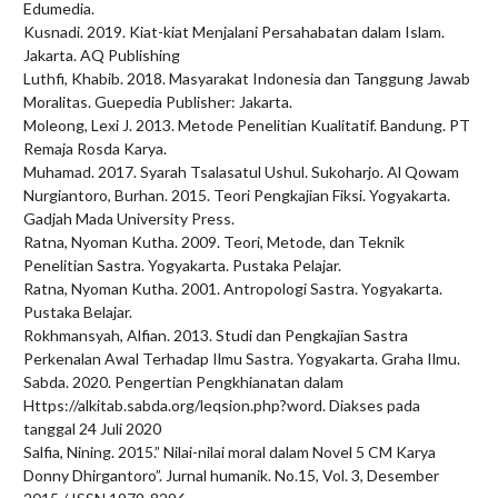
Edumedia.
Kusnadi. 2019. Kiat-kiat Menjalani Persahabatan dalam Islam.
Jakarta. AQ Publishing
Luthfi, Khabib. 2018. Masyarakat Indonesia dan Tanggung Jawab
Moralitas. Guepedia Publisher: Jakarta.
Moleong, Lexi J. 2013. Metode Penelitian Kualitatif. Bandung. PT
Remaja Rosda Karya.
Muhamad. 2017. Syarah Tsalasatul Ushul. Sukoharjo. Al Qowam
Nurgiantoro, Burhan. 2015. Teori Pengkajian Fiksi. Yogyakarta.
Gadjah Mada University Press.
Ratna, Nyoman Kutha. 2009. Teori, Metode, dan Teknik
Penelitian Sastra. Yogyakarta. Pustaka Pelajar.
Ratna, Nyoman Kutha. 2001. Antropologi Sastra. Yogyakarta.
Pustaka Belajar.
Rokhmansyah, Alfian. 2013. Studi dan Pengkajian Sastra
Perkenalan Awal Terhadap Ilmu Sastra. Yogyakarta. Graha Ilmu.
Sabda. 2020. Pengertian Pengkhianatan dalam
Https://alkitab.sabda.org/leqsion.php?word. Diakses pada
tanggal 24 Juli 2020
Salfia, Nining. 2015.” Nilai-nilai moral dalam Novel 5 CM Karya
Donny Dhirgantoro”. Jurnal humanik. No.15, Vol. 3, Desember