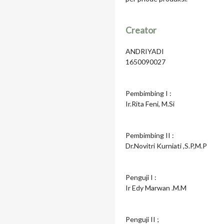
Creator
ANDRIYADI
1650090027
Pembimbing I :
Ir.Rita Feni, M.Si
Pembimbing II :
Dr.Novitri Kurniati ,S.P,M.P
Penguji I :
Ir Edy Marwan .M.M
Penguji II ;