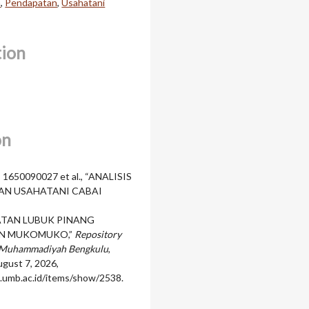
h
,
Pendapatan
,
Usahatani
tion
on
1650090027 et al., “ANALISIS
AN USAHATANI CABAI
ATAN LUBUK PINANG
N MUKOMUKO,”
Repository
s Muhammadiyah Bengkulu
,
gust 7, 2026,
o.umb.ac.id/items/show/2538
.