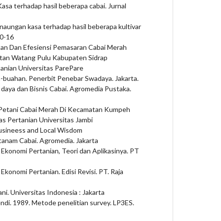
asa terhadap hasil beberapa cabai. Jurnal
 naungan kasa terhadap hasil beberapa kultivar
10-16
atan Dan Efesiensi Pemasaran Cabai Merah
atan Watang Pulu Kabupaten Sidrap
tanian Universitas ParePare
ah-buahan. Penerbit Penebar Swadaya. Jakarta.
 daya dan Bisnis Cabai. Agromedia Pustaka.
n Petani Cabai Merah Di Kecamatan Kumpeh
s Pertanian Universitas Jambi
ibusineess and Local Wisdom
rtanam Cabai. Agromedia. Jakarta
 Ekonomi Pertanian, Teori dan Aplikasinya. PT
Ekonomi Pertanian. Edisi Revisi. PT. Raja
ni. Universitas Indonesia : Jakarta
ndi. 1989. Metode penelitian survey. LP3ES.