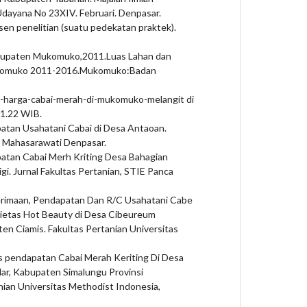
Udayana No 23XIV. Februari. Denpasar.
sen penelitian (suatu pedekatan praktek).
abupaten Mukomuko,2011.Luas Lahan dan
ukomuko 2011-2016.Mukomuko:Badan
ad-harga-cabai-merah-di-mukomuko-melangit di
11.22 WIB.
apatan Usahatani Cabai di Desa Antaoan.
s Mahasarawati Denpasar.
patan Cabai Merh Kriting Desa Bahagian
i. Jurnal Fakultas Pertanian, STIE Panca
nerimaan, Pendapatan Dan R/C Usahatani Cabe
ietas Hot Beauty di Desa Cibeureum
n Ciamis. Fakultas Pertanian Universitas
sis pendapatan Cabai Merah Keriting Di Desa
r, Kabupaten Simalungu Provinsi
nian Universitas Methodist Indonesia,