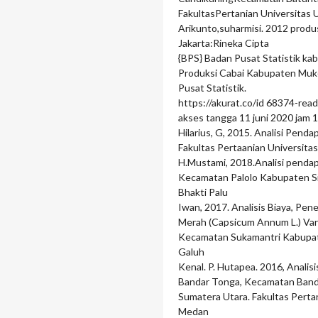
FakultasPertanian Universitas 
Arikunto,suharmisi. 2012 produ
Jakarta:Rineka Cipta
{BPS} Badan Pusat Statistik k
Produksi Cabai Kabupaten M
Pusat Statistik.
https://akurat.co/id 68374-re
akses tangga 11 juni 2020 jam 
Hilarius, G, 2015. Analisi Pend
Fakultas Pertaanian Universita
H.Mustami, 2018.Analisi penda
Kecamatan Palolo Kabupaten Sig
Bhakti Palu
Iwan, 2017. Analisis Biaya, Pe
Merah (Capsicum Annum L.) Var
Kecamatan Sukamantri Kabupate
Galuh
Kenal. P. Hutapea. 2016, Anali
Bandar Tonga, Kecamatan Banda
Sumatera Utara. Fakultas Perta
Medan