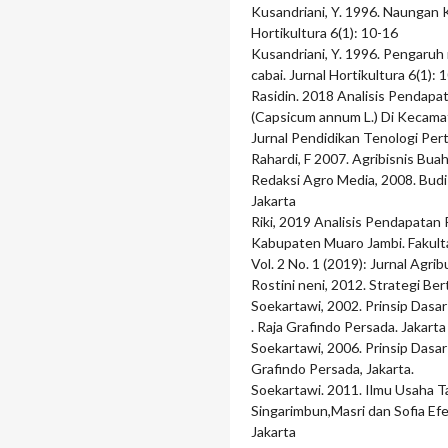
Kusandriani, Y. 1996. Naungan K
Hortikultura 6(1): 10-16
Kusandriani, Y. 1996. Pengaruh
cabai. Jurnal Hortikultura 6(1): 
Rasidin. 2018 Analisis Pendap
(Capsicum annum L.) Di Kecam
Jurnal Pendidikan Tenologi Per
Rahardi, F 2007. Agribisnis Bu
Redaksi Agro Media, 2008. Budi
Jakarta
Riki, 2019 Analisis Pendapata
Kabupaten Muaro Jambi. Fakulta
Vol. 2 No. 1 (2019): Jurnal Agr
Rostini neni, 2012. Strategi Be
Soekartawi, 2002. Prinsip Dasar
. Raja Grafindo Persada. Jakarta
Soekartawi, 2006. Prinsip Dasar 
Grafindo Persada, Jakarta.
Soekartawi. 2011. Ilmu Usaha Ta
Singarimbun,Masri dan Sofia Efe
Jakarta