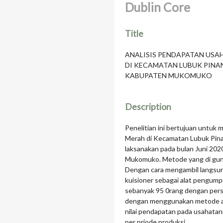
Dublin Core
Title
ANALISIS PENDAPATAN USA
DI KECAMATAN LUBUK PINA
KABUPATEN MUKOMUKO
Description
Penelitian ini bertujuan untuk
Merah di Kecamatan Lubuk Pina
laksanakan pada bulan Juni 20
Mukomuko. Metode yang di gunak
Dengan cara mengambil langsun
kuisioner sebagai alat pengumpu
sebanyak 95 0rang dengan pers
dengan menggunakan metode ac
nilai pendapatan pada usahatan
per priode produksi.