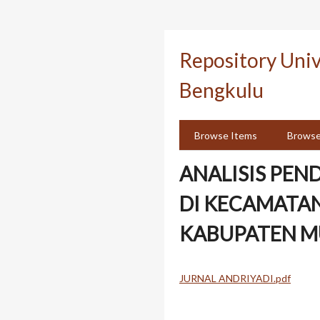
Skip
to
Repository Uni
main
content
Bengkulu
Browse Items
Browse
ANALISIS PEN
DI KECAMATA
KABUPATEN 
JURNAL ANDRIYADI.pdf