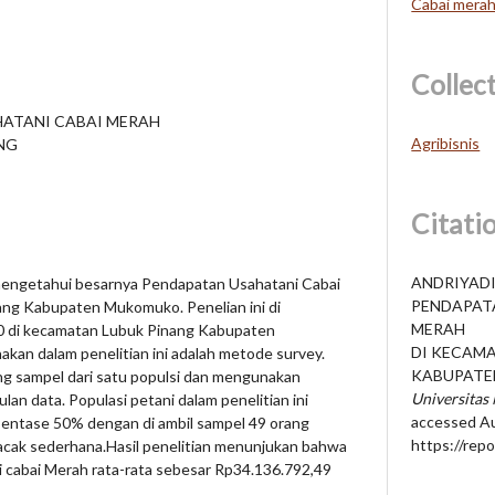
Cabai mera
Collec
HATANI CABAI MERAH
Agribisnis
NG
Citati
ANDRIYADI 
 mengetahui besarnya Pendapatan Usahatani Cabai
PENDAPAT
ng Kabupaten Mukomuko. Penelian ini di
MERAH
20 di kecamatan Lubuk Pinang Kabupaten
DI KECAM
an dalam penelitian ini adalah metode survey.
KABUPATE
g sampel dari satu populsi dan mengunakan
Universita
lan data. Populasi petani dalam penelitian ini
accessed Au
entase 50% dengan di ambil sampel 49 orang
https://rep
ak sederhana.Hasil penelitian menunjukan bahwa
i cabai Merah rata-rata sebesar Rp34.136.792,49