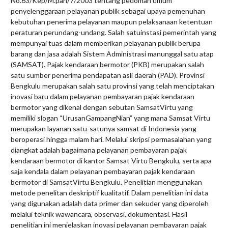
No.63/Kep/M.pan/7/2003 tentang pedoman umum
penyelenggaraan pelayanan publik sebagai upaya pemenuhan
kebutuhan penerima pelayanan maupun pelaksanaan ketentuan
peraturan perundang-undang. Salah satuinstasi pemerintah yang
mempunyai tuas dalam memberikan pelayanan publik berupa
barang dan jasa adalah Sistem Administrasi manunggal satu atap
(SAMSAT). Pajak kendaraan bermotor (PKB) merupakan salah
satu sumber penerima pendapatan asli daerah (PAD). Provinsi
Bengkulu merupakan salah satu provinsi yang telah menciptakan
inovasi baru dalam pelayanan pembayaran pajak kendaraan
bermotor yang dikenal dengan sebutan SamsatVirtu yang
memiliki slogan “UrusanGampangNian” yang mana Samsat Virtu
merupakan layanan satu-satunya samsat di Indonesia yang
beroperasi hingga malam hari. Melalui skripsi permasalahan yang
diangkat adalah bagaimana pelayanan pembayaran pajak
kendaraan bermotor di kantor Samsat Virtu Bengkulu, serta apa
saja kendala dalam pelayanan pembayaran pajak kendaraan
bermotor di SamsatVirtu Bengkulu. Penelitian menggunakan
metode penelitan deskriptif kualitatif. Dalam penelitian ini data
yang digunakan adalah data primer dan sekuder yang diperoleh
melalui teknik wawancara, observasi, dokumentasi. Hasil
penelitian ini menjelaskan inovasi pelayanan pembayaran pajak