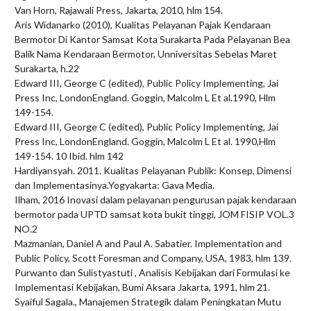
Van Horn, Rajawali Press, Jakarta, 2010, hlm 154.
Aris Widanarko (2010), Kualitas Pelayanan Pajak Kendaraan
Bermotor Di Kantor Samsat Kota Surakarta Pada Pelayanan Bea
Balik Nama Kendaraan Bermotor, Unniversitas Sebelas Maret
Surakarta, h.22
Edward III, George C (edited), Public Policy Implementing, Jai
Press Inc, LondonEngland. Goggin, Malcolm L Et al.1990, Hlm
149-154.
Edward III, George C (edited), Public Policy Implementing, Jai
Press Inc, LondonEngland. Goggin, Malcolm L Et al. 1990,Hlm
149-154. 10 Ibid. hlm 142
Hardiyansyah. 2011. Kualitas Pelayanan Publik: Konsep, Dimensi
dan Implementasinya.Yogyakarta: Gava Media.
Ilham, 2016 Inovasi dalam pelayanan pengurusan pajak kendaraan
bermotor pada UPTD samsat kota bukit tinggi, JOM FISIP VOL.3
NO.2
Mazmanian, Daniel A and Paul A. Sabatier. Implementation and
Public Policy, Scott Foresman and Company, USA, 1983, hlm 139.
Purwanto dan Sulistyastuti , Analisis Kebijakan dari Formulasi ke
Implementasi Kebijakan, Bumi Aksara Jakarta, 1991, hlm 21.
Syaiful Sagala., Manajemen Strategik dalam Peningkatan Mutu