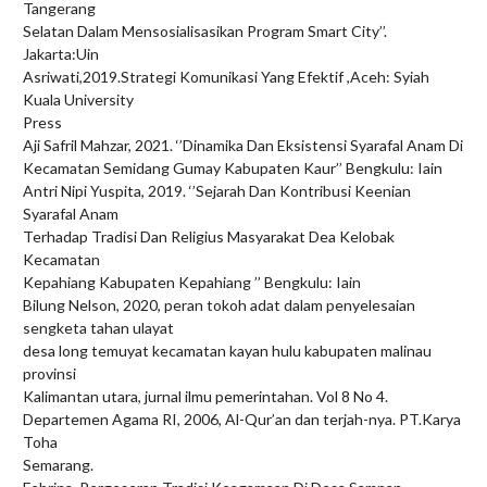
Tangerang
Selatan Dalam Mensosialisasikan Program Smart City’’.
Jakarta:Uin
Asriwati,2019.Strategi Komunikasi Yang Efektif ,Aceh: Syiah
Kuala University
Press
Aji Safril Mahzar, 2021. ‘’Dinamika Dan Eksistensi Syarafal Anam Di
Kecamatan Semidang Gumay Kabupaten Kaur’’ Bengkulu: Iain
Antri Nipi Yuspita, 2019. ‘’Sejarah Dan Kontribusi Keenian
Syarafal Anam
Terhadap Tradisi Dan Religius Masyarakat Dea Kelobak
Kecamatan
Kepahiang Kabupaten Kepahiang ’’ Bengkulu: Iain
Bilung Nelson, 2020, peran tokoh adat dalam penyelesaian
sengketa tahan ulayat
desa long temuyat kecamatan kayan hulu kabupaten malinau
provinsi
Kalimantan utara, jurnal ilmu pemerintahan. Vol 8 No 4.
Departemen Agama RI, 2006, Al-Qur’an dan terjah-nya. PT.Karya
Toha
Semarang.