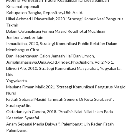
Febrina, Pergeseran Tradisi Keagamaan Di Desa Sampan
Kecamatanpemali
Kabupaten Bangka, Repository.Ubb.Ac.Id.
Hilmi Achmad Hidayatullah,2020. ‘Strategi Komunikasi Pengurus
Takmir
Dalam Optimalisasi Fungsi Masjid Roudhotul Muchlisin
Jember’’.Jember:Iain
Ismaulidina, 2020, Strategi Komunikasi Public Relation Dalam
Membangun Citra
Dan Kepercayaan Calon Jemaah Haji Dan Umroh,
Jurnalmahasiswa.Uma.Ac.Id./Indek.Php/Jipikom. Vol 2 No 1.
Liliweri Alo, 2010. Strategi Komunikasi Masyarakat, Yogyakarta:
Lkis
Yogyakarta.
Maulana Firman Malik,2021 ‘Strategi Komunikasi Pengurus Masjid
Nurul
Fattah Sebagai Masjid Tangguh Semeru Di Kota Surabaya’’ .
Surabaya:Uin.
Oktariansyah Candra, 2018. ‘’Analisis Nilai-Niilai Islam Pada
Kesenian Syarafal
Anam Sebagai Media Dakwa ’’. Palembang: Uin Raden Fatah
Palembang.