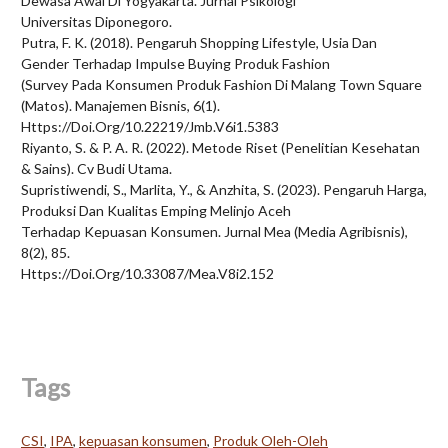
Dewasa Awal Di Yogyakarta. Jurnal Psikologi
Universitas Diponegoro.
Putra, F. K. (2018). Pengaruh Shopping Lifestyle, Usia Dan
Gender Terhadap Impulse Buying Produk Fashion
(Survey Pada Konsumen Produk Fashion Di Malang Town Square
(Matos). Manajemen Bisnis, 6(1).
Https://Doi.Org/10.22219/Jmb.V6i1.5383
Riyanto, S. & P. A. R. (2022). Metode Riset (Penelitian Kesehatan
& Sains). Cv Budi Utama.
Supristiwendi, S., Marlita, Y., & Anzhita, S. (2023). Pengaruh Harga,
Produksi Dan Kualitas Emping Melinjo Aceh
Terhadap Kepuasan Konsumen. Jurnal Mea (Media Agribisnis),
8(2), 85.
Https://Doi.Org/10.33087/Mea.V8i2.152
Tags
CSI
,
IPA
,
kepuasan konsumen
,
Produk Oleh-Oleh