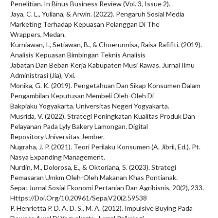
Penelitian. In Binus Business Review (Vol. 3, Issue 2).
Jaya, C. L., Yuliana, & Arwin. (2022). Pengaruh Sosial Media
Marketing Terhadap Kepuasan Pelanggan Di The
Wrappers, Medan.
Kurniawan, I., Setiawan, B., & Choerunnisa, Raisa Rafifiti. (2019).
Analisis Kepuasan Bimbingan Teknis Analisis
Jabatan Dan Beban Kerja Kabupaten Musi Rawas. Jurnal Ilmu
Administrasi (Jia), Vxi.
Monika, G. K. (2019). Pengetahuan Dan Sikap Konsumen Dalam
Pengambilan Keputusan Membeli Oleh-Oleh Di
Bakpiaku Yogyakarta. Universitas Negeri Yogyakarta.
Musrida, V. (2022). Strategi Peningkatan Kualitas Produk Dan
Pelayanan Pada Lyly Bakery Lamongan. Digital
Repository Universitas Jember.
Nugraha, J. P. (2021). Teori Perilaku Konsumen (A. Jibril, Ed.). Pt.
Nasya Expanding Management.
Nurdin, M., Dolorosa, E., & Oktoriana, S. (2023). Strategi
Pemasaran Umkm Oleh-Oleh Makanan Khas Pontianak.
Sepa: Jurnal Sosial Ekonomi Pertanian Dan Agribisnis, 20(2), 233.
Https://Doi.Org/10.20961/Sepa.V20i2.59538
P. Henrietta P. D. A. D. S., M. A. (2012). Impulsive Buying Pada