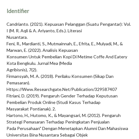
Identifier
Candrianto. (2021). Kepuasan Pelanggan (Suatu Pengantar): Vol.
I (M. R. Aqli & A. Ariyanto, Eds.). Literasi
Nusantara.
Feni, R., Mardianti, S., Mutmainnah, E., Efrita, E., Mulyadi, M., &
Marwan, E. (2022). Analisis Kepuasan
Konsumen Untuk Pembelian Kopi Di Metime Coffe And Eatery
Kota Bengkulu. Jurnal Mea (Media
Agribisnis), 7(2).
Firmansyah, M. A. (2018). Perilaku Konsumen (Sikap Dan
Pemasaran).
Https://Www.Researchgate.Net/Publication/329587407
Fitriani, D. (2019). Pengaruh Gender Terhadap Keputusan
Pembelian Produk Online (Studi Kasus Terhadap
Masyarakat Pontianak). 2.
Hartono, H., Hutomo, K., & Mayangsari, M. (2012). Pengaruh
Strategi Pemasaran Terhadap Peningkatan Penjualan
Pada Perusahaan" Dengan Menetapkan Alumni Dan Mahasiswa
Universitas Bina Nusantara Sebagai Objek