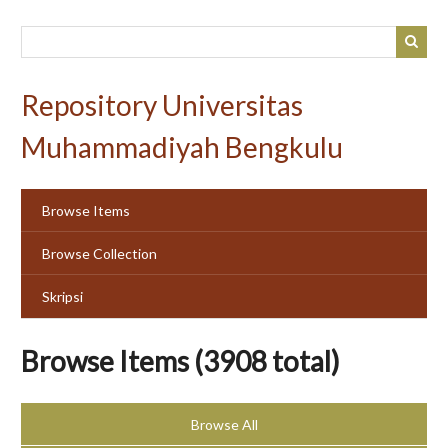
Skip
to
main
content
Repository Universitas
Muhammadiyah Bengkulu
Browse Items
Browse Collection
Skripsi
Browse Items (3908 total)
Browse All