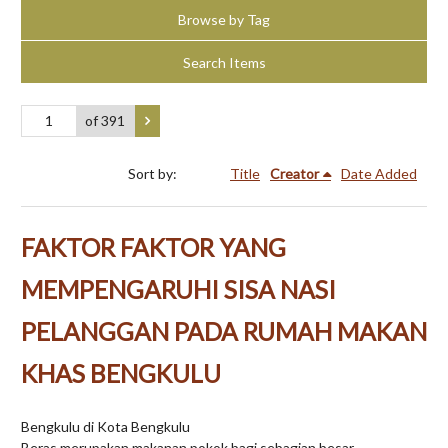
Browse by Tag
Search Items
of 391
Sort by:
Title
Creator
Date Added
FAKTOR FAKTOR YANG
MEMPENGARUHI SISA NASI
PELANGGAN PADA RUMAH MAKAN
KHAS BENGKULU
Bengkulu di Kota Bengkulu
Beras merupakan makanan pokok bagi sebagian besar