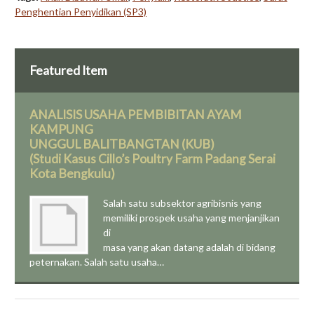
Penghentian Penyidikan (SP3)
Featured Item
ANALISIS USAHA PEMBIBITAN AYAM
KAMPUNG
UNGGUL BALITBANGTAN (KUB)
(Studi Kasus Cillo’s Poultry Farm Padang Serai
Kota Bengkulu)
Salah satu subsektor agribisnis yang
memiliki prospek usaha yang menjanjikan
di
masa yang akan datang adalah di bidang
peternakan. Salah satu usaha…