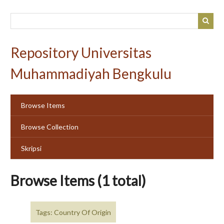
Skip
to
main
content
Repository Universitas
Muhammadiyah Bengkulu
Browse Items
Browse Collection
Skripsi
Browse Items (1 total)
Tags: Country Of Origin