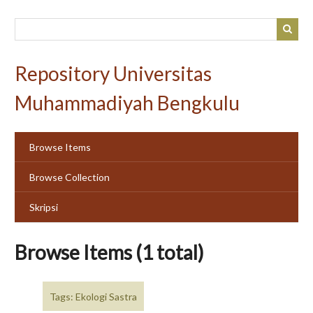
Skip
to
main
content
Repository Universitas
Muhammadiyah Bengkulu
Browse Items
Browse Collection
Skripsi
Browse Items (1 total)
Tags: Ekologi Sastra