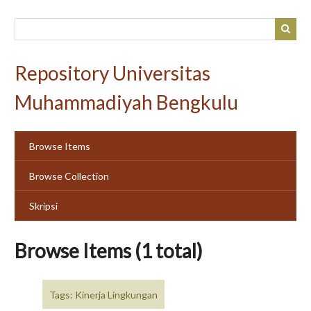
Skip
to
main
content
Repository Universitas
Muhammadiyah Bengkulu
Browse Items
Browse Collection
Skripsi
Browse Items (1 total)
Tags: Kinerja Lingkungan