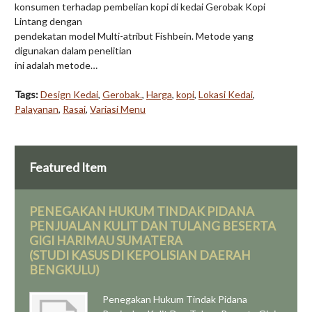
konsumen terhadap pembelian kopi di kedai Gerobak Kopi
Lintang dengan
pendekatan model Multi-atribut Fishbein. Metode yang
digunakan dalam penelitian
ini adalah metode…
Tags:
Design Kedai
,
Gerobak.
,
Harga
,
kopi
,
Lokasi Kedai
,
Palayanan
,
Rasai
,
Variasi Menu
Featured Item
PENEGAKAN HUKUM TINDAK PIDANA
PENJUALAN KULIT DAN TULANG BESERTA
GIGI HARIMAU SUMATERA
(STUDI KASUS DI KEPOLISIAN DAERAH
BENGKULU)
Penegakan Hukum Tindak Pidana