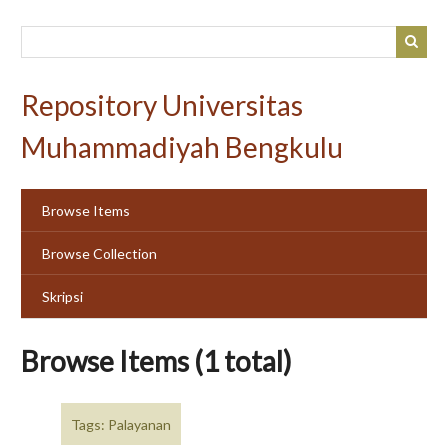
Skip
to
main
content
Repository Universitas
Muhammadiyah Bengkulu
Browse Items
Browse Collection
Skripsi
Browse Items (1 total)
Tags: Palayanan