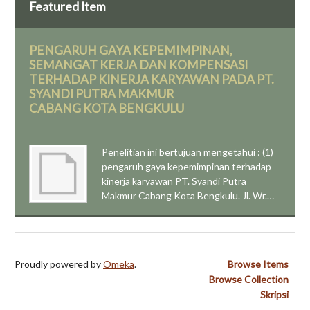
Featured Item
PENGARUH GAYA KEPEMIMPINAN,
SEMANGAT KERJA DAN KOMPENSASI
TERHADAP KINERJA KARYAWAN PADA PT.
SYANDI PUTRA MAKMUR
CABANG KOTA BENGKULU
Penelitian ini bertujuan mengetahui : (1)
pengaruh gaya kepemimpinan terhadap
kinerja karyawan PT. Syandi Putra
Makmur Cabang Kota Bengkulu. Jl. Wr.…
Proudly powered by
Omeka
.
Browse Items
Browse Collection
Skripsi