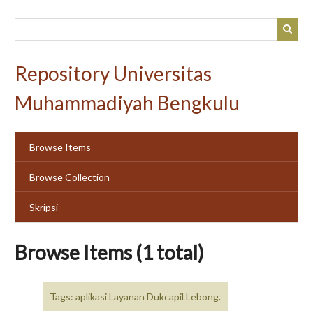
Skip
to
main
content
Repository Universitas
Muhammadiyah Bengkulu
Browse Items
Browse Collection
Skripsi
Browse Items (1 total)
Tags: aplikasi Layanan Dukcapil Lebong.