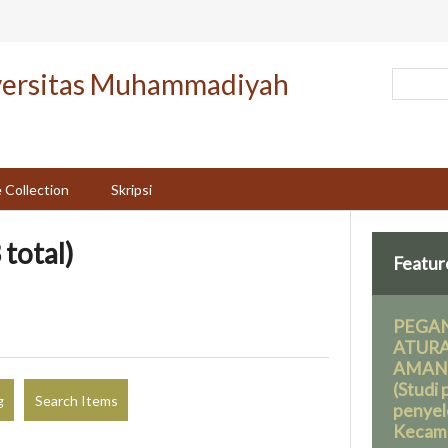
versitas Muhammadiyah
 Collection
Skripsi
 total)
Featur
PEGAN
ATURA
AMA
(Studi
g
Search Items
penyel
Kecam