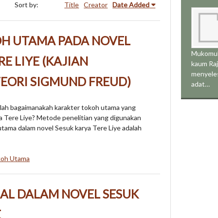
Sort by:
Title
Creator
Date Added
H UTAMA PADA NOVEL
Mukomuk
E LIYE (KAJIAN
kaum Raj
menyeles
TEORI SIGMUND FREUD)
adat…
dalah bagaimanakah karakter tokoh utama yang
a Tere Liye? Metode penelitian yang digunakan
utama dalam novel Sesuk karya Tere Liye adalah
oh Utama
RAL DALAM NOVEL SESUK
E