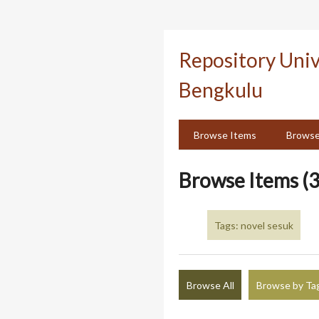
Skip
to
Repository Uni
main
content
Bengkulu
Browse Items
Browse
Browse Items (3
Tags: novel sesuk
Browse All
Browse by Ta