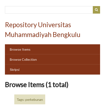
Skip
to
main
content
Repository Universitas
Muhammadiyah Bengkulu
Browse Items
Browse Collection
Skripsi
Browse Items (1 total)
Tags: perkebunan