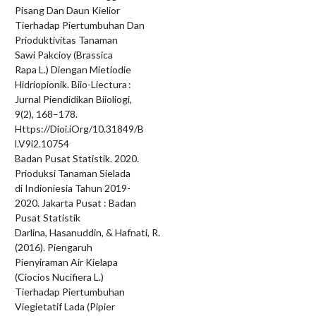
Pisang Dan Daun Kielior
Tierhadap Piertumbuhan Dan
Prioduktivitas Tanaman
Sawi Pakcioy (Brassica
Rapa L.) Diengan Mietiodie
Hidriopionik. Biio-Liectura :
Jurnal Piendidikan Biioliogi,
9(2), 168–178.
Https://Dioi.iOrg/10.31849/B
l.V9i2.10754
Badan Pusat Statistik. 2020.
Prioduksi Tanaman Sielada
di Indioniesia Tahun 2019-
2020. Jakarta Pusat : Badan
Pusat Statistik
Darlina, Hasanuddin, & Hafnati, R.
(2016). Piengaruh
Pienyiraman Air Kielapa
(Ciocios Nucifiera L.)
Tierhadap Piertumbuhan
Viegietatif Lada (Pipier