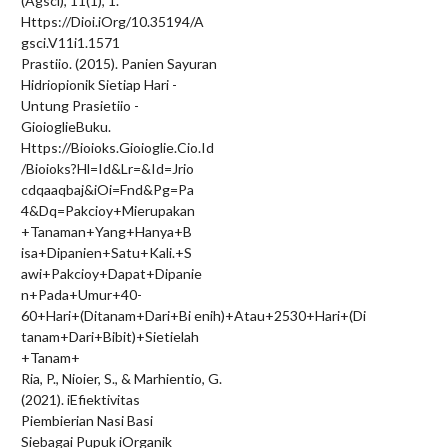
(Agsci), 11(1), 1.
Https://Dioi.iOrg/10.35194/A
gsci.V11i1.1571
Prastiio. (2015). Panien Sayuran
Hidriopionik Sietiap Hari -
Untung Prasietiio -
GioioglieBuku.
Https://Bioioks.Gioioglie.Cio.Id
/Bioioks?Hl=Id&Lr=&Id=Jrio
cdqaaqbaj&iOi=Fnd&Pg=Pa
4&Dq=Pakcioy+Mierupakan
+Tanaman+Yang+Hanya+B
isa+Dipanien+Satu+Kali.+S
awi+Pakcioy+Dapat+Dipanie
n+Pada+Umur+40-
60+Hari+(Ditanam+Dari+Bi enih)+Atau+2530+Hari+(Di
tanam+Dari+Bibit)+Sietielah
+Tanam+
Ria, P., Nioier, S., & Marhientio, G.
(2021). iEfiektivitas
Piembierian Nasi Basi
Siebagai Pupuk iOrganik