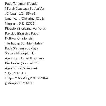
Pada Tanaman Sielada
Mierah ( Lactuca Sativa Var
. Crispa ). 1(1), 55–61.
Umariie, I., iOktarina, iO., &
Ningrum, S. D. (2021).
Riespion Bierbagai Variietas
Pakcioy (Brassica Rapa
Kultivar Chiniensis)
Tierhadap Sumbier Nutrisi
Pada Sistiem Budidaya
Siecara Hidriopionik.
Agritriop : Jurnal Ilmu-Ilmu
Piertanian (Jiournal iOf
Agricultural Sciiencie),
18(2), 137–150.
Https://Dioi.iOrg/10.32528/A
gritriop.V18i2.4108