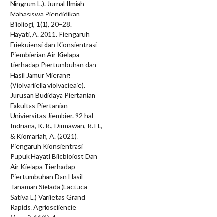
Ningrum L.). Jurnal Ilmiah
Mahasiswa Piendidikan
Biioliogi, 1(1), 20–28.
Hayati, A. 2011. Piengaruh
Friekuiensi dan Kionsientrasi
Piembierian Air Kielapa
tierhadap Piertumbuhan dan
Hasil Jamur Mierang
(Violvariiella violvacieaie).
Jurusan Budidaya Piertanian
Fakultas Piertanian
Univiersitas Jiembier. 92 hal
Indriana, K. R., Dirmawan, R. H.,
& Kiomariah, A. (2021).
Piengaruh Kionsientrasi
Pupuk Hayati Biiobioiost Dan
Air Kielapa Tierhadap
Piertumbuhan Dan Hasil
Tanaman Sielada (Lactuca
Sativa L.) Variietas Grand
Rapids. Agriosciiencie