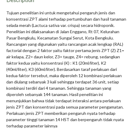
Description
Tujuan penelitian ini untuk mengetahui pengaruh jenis dan
konsentrasi ZPT alami terhadap pertumbuhan dan hasil tanaman
selada merah (Lactuca sativa var. crispa) secara hidroponik.
Penelitian ini dilaksanakan di Jalan Enggano, Rt 07, Kelurahan
Pasar Bengkulu, Kecamatan Sungai Serut, Kota Bengkulu.
Rancangan yang digunakan yaitu rancangan acak lengkap (RAL)
factorial dengan 2 faktor yaitu faktor pertama jenis ZPT (Z) Z1=
air kelapa, Z2= daun kelor, Z3= tauge, Z4= rebung, sedangkan
faktor kedua yaitu konsentrasi (K) : K1 (20ml/liter), K2
(40ml/liter), K3 (60ml/liter). Berdasarkan taraf perlakuan dari
kedua faktor tersebut, maka diperoleh 12 kombinasi perlakuan
dan diulang sebanyak 3 kali sehingga terdapat 36 unit, setiap
kombinasi terdiri dari 4 tanaman. Sehingga tanaman yang
diperoleh sebanyak 144 tanaman. Hasil penelitian ini
menunjukkan bahwa tidak terdapat interaksi antara perlakuan
jenis ZPT dan konsentrasi pada semua parameter pengamatan.
Perlakuan jenis ZPT memberikan pengaruh nyata terhadap
parameter tinggi tanaman 14 HST dan berpengaruh tidak nyata
terhadap parameter lainnya