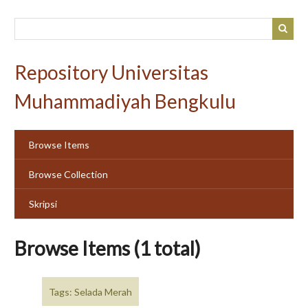
Skip
to
main
content
Repository Universitas
Muhammadiyah Bengkulu
Browse Items
Browse Collection
Skripsi
Browse Items (1 total)
Tags: Selada Merah