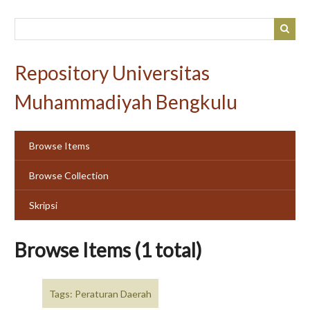
Skip
to
main
content
Repository Universitas
Muhammadiyah Bengkulu
Browse Items
Browse Collection
Skripsi
Browse Items (1 total)
Tags: Peraturan Daerah