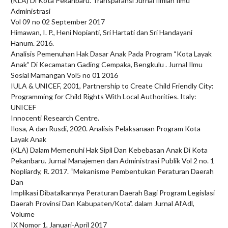
(KLA) Di Kota Pekanbaru. Transparansi Jurnal Ilmiah Ilmu
Administrasi
Vol 09 no 02 September 2017
Himawan, I. P., Heni Nopianti, Sri Hartati dan Sri Handayani
Hanum. 2016.
Analisis Pemenuhan Hak Dasar Anak Pada Program “Kota Layak
Anak” Di Kecamatan Gading Cempaka, Bengkulu . Jurnal Ilmu
Sosial Mamangan Vol5 no 01 2016
IULA & UNICEF, 2001, Partnership to Create Child Friendly City:
Programming for Child Rights With Local Authorities. Italy:
UNICEF
Innocenti Research Centre.
Ilosa, A dan Rusdi, 2020. Analisis Pelaksanaan Program Kota
Layak Anak
(KLA) Dalam Memenuhi Hak Sipil Dan Kebebasan Anak Di Kota
Pekanbaru. Jurnal Manajemen dan Administrasi Publik Vol 2 no. 1
Nopliardy, R. 2017. “Mekanisme Pembentukan Peraturan Daerah
Dan
Implikasi Dibatalkannya Peraturan Daerah Bagi Program Legislasi
Daerah Provinsi Dan Kabupaten/Kota”. dalam Jurnal Al’Adl,
Volume
IX Nomor 1, Januari-April 2017