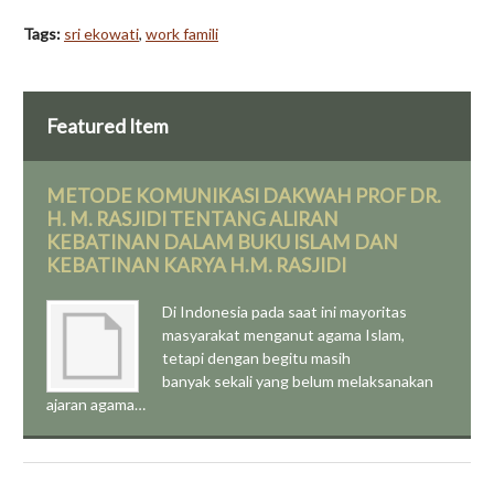
Tags:
sri ekowati
,
work famili
Featured Item
METODE KOMUNIKASI DAKWAH PROF DR.
H. M. RASJIDI TENTANG ALIRAN
KEBATINAN DALAM BUKU ISLAM DAN
KEBATINAN KARYA H.M. RASJIDI
Di Indonesia pada saat ini mayoritas
masyarakat menganut agama Islam,
tetapi dengan begitu masih
banyak sekali yang belum melaksanakan
ajaran agama…