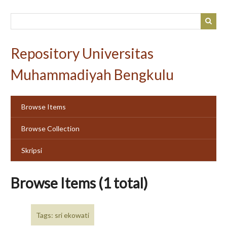
Skip
to
main
content
Repository Universitas
Muhammadiyah Bengkulu
Browse Items
Browse Collection
Skripsi
Browse Items (1 total)
Tags: sri ekowati