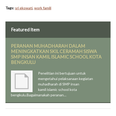
Tags:
sri ekowati
,
work famili
Featured Item
PERANAN MUHADHARAH DALAM
MENINGKATKAN SKIL CERAMAH SISWA
SMP INSAN KAMIL ISLAMIC SCHOOL KOTA
BENGKULU
Penelitian ini bertujuan untuk
mengetahui pelaksanaan kegiatan
muhadharah di SMP insan
kamil islamic school kota
bengkulu.Bagaimanakah peranan…