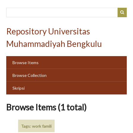
Skip
to
main
content
Repository Universitas
Muhammadiyah Bengkulu
Browse Items
Browse Collection
Skripsi
Browse Items (1 total)
Tags: work famili